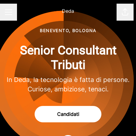
Deda
Cond
Menu Carriera
BENEVENTO, BOLOGNA
Senior Consultant
Tributi
In Deda, la tecnologia è fatta di persone.
Curiose, ambiziose, tenaci.
Candidati